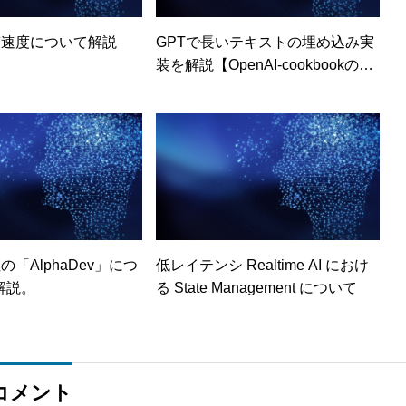
答速度について解説
GPTで長いテキストの埋め込み実
装を解説【OpenAI-cookbookの実
装】
社の「AlphaDev」につ
低レイテンシ Realtime AI におけ
解説。
る State Management について
コメント