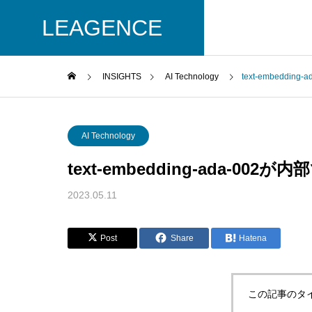
LEAGENCE
INSIGHTS
AI Technology
text-embedd
COMPANY
GREETIN
AI Technology
ごあいさつ
会社概要
text-embedding-ada-
SERVICE
2023.05.11
事業内容
Post
Share
Hatena
この記事のタ
SalesAI