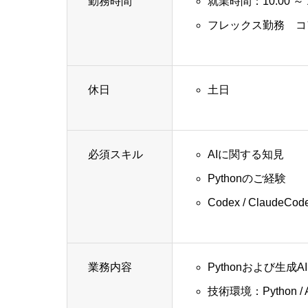
勤務時間
就業時間：10:00 ～ 1
フレックス勤務 コアタ
休日
土日
必須スキル
AIに関する知見
Pythonのご経験
Codex / Claud
業務内容
Pythonおよび生
技術環境：Python / AWS