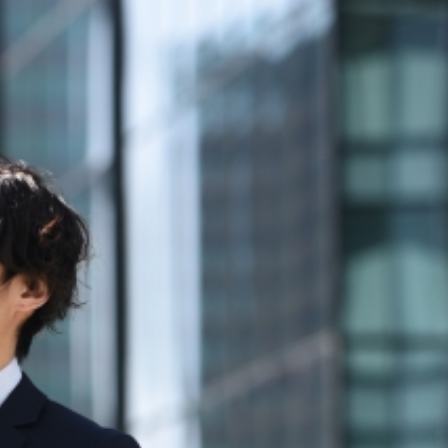
度最適化
/ Realtime AI / RAG / FineTuning /