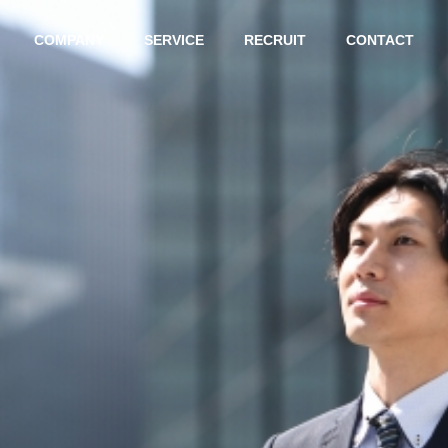
COMPANY
SERVICE
RECRUIT
CONTACT
G
OUTLINE
会社概要
AIの精
Agentic AI 