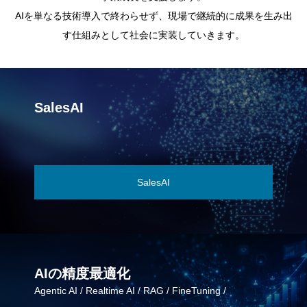
AIを単なる技術導入で終わらせず、現場で継続的に成果を生み出
す仕組みとして社会に実装していきます。
SalesAI
SalesAI
AIの精度最適化
Agentic AI / Realtime AI / RAG / FineTuning /